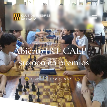
Abierto IRT CALP –
$10.000 en premios
CALP
junio 26, 2022