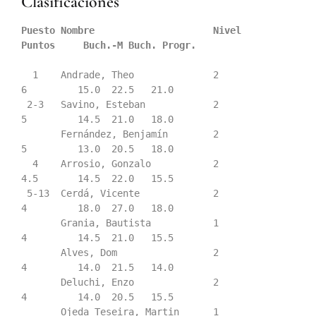
Clasificaciones
Puesto Nombre
Nivel       
Puntos     Buch.-M Buch. Progr.
  1    Andrade, Theo              2             
6         15.0  22.5   21.0

 2-3   Savino, Esteban            2             
5         14.5  21.0   18.0

       Fernández, Benjamín        2             
5         13.0  20.5   18.0

  4    Arrosio, Gonzalo           2             
4.5       14.5  22.0   15.5

 5-13  Cerdá, Vicente             2             
4         18.0  27.0   18.0

       Grania, Bautista           1             
4         14.5  21.0   15.5

       Alves, Dom                 2             
4         14.0  21.5   14.0

       Deluchi, Enzo              2             
4         14.0  20.5   15.5

       Ojeda Teseira, Martin      1             