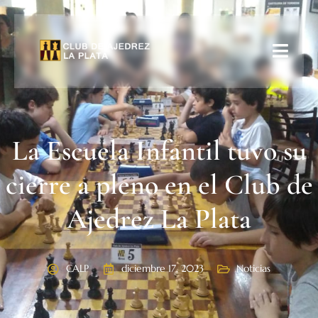
La Escuela Infantil tuvo su
cierre a pleno en el Club de
Ajedrez La Plata
CALP
diciembre 17, 2023
Noticias