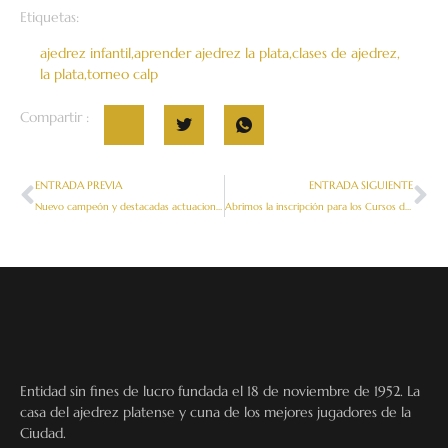
Etiquetas:
ajedrez infantil
,
aprender ajedrez la plata
,
clases de ajedrez
,
la plata
,
torneo calp
Compartir :
ENTRADA PREVIA
ENTRADA SIGUIENTE
Nuevo campeón y destacadas actuaciones en el torneo de las escuelas del CALP
Abrimos la inscripción para los Cursos de Ajedrez 2024
Entidad sin fines de lucro fundada el 18 de noviembre de 1952. La
casa del ajedrez platense y cuna de los mejores jugadores de la
Ciudad.