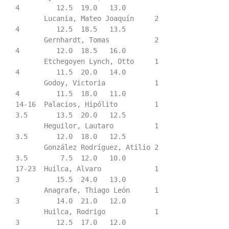
4         12.5  19.0   13.0

       Lucania, Mateo Joaquín     2             
4         12.5  18.5   13.5

       Gernhardt, Tomas           2             
4         12.0  18.5   16.0

       Etchegoyen Lynch, Otto     1             
4         11.5  20.0   14.0

       Godoy, Victoria            1             
4         11.5  18.0   11.0

14-16  Palacios, Hipólito         1             
3.5       13.5  20.0   12.5

       Heguilor, Lautaro          1             
3.5       12.0  18.0   12.5

       González Rodríguez, Atilio 2             
3.5        7.5  12.0   10.0

17-23  Huilca, Alvaro             1             
3         15.5  24.0   13.0

       Anagrafe, Thiago León      1             
3         14.0  21.0   12.0

       Huilca, Rodrigo            1             
3         12.5  17.0   12.0
