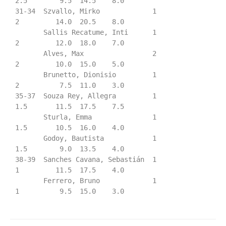
2.5        9.5  14.5    8.0

31-34  Szvallo, Mirko             1             
2         14.0  20.5    8.0

       Sallis Recatume, Inti      1             
2         12.0  18.0    7.0

       Alves, Max                 2             
2         10.0  15.0    5.0

       Brunetto, Dionisio         1             
2          7.5  11.0    3.0

35-37  Souza Rey, Allegra         1             
1.5       11.5  17.5    7.5

       Sturla, Emma               1             
1.5       10.5  16.0    4.0

       Godoy, Bautista            1             
1.5        9.0  13.5    4.0

38-39  Sanches Cavana, Sebastián  1             
1         11.5  17.5    4.0

       Ferrero, Bruno             1             
1          9.5  15.0    3.0