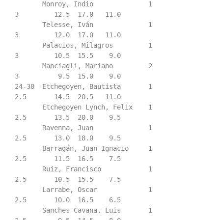
       Monroy, Indio              1             
3         12.5  17.0   11.0

       Telesse, Iván              1             
3         12.0  17.0   11.0

       Palacios, Milagros         1             
3         10.5  15.5    9.0

       Manciagli, Mariano         2             
3          9.5  15.0    9.0

24-30  Etchegoyen, Bautista       1             
2.5       14.5  20.5   11.0

       Etchegoyen Lynch, Felix    1             
2.5       13.5  20.0    9.5

       Ravenna, Juan              1             
2.5       13.0  18.0    9.5

       Barragán, Juan Ignacio     1             
2.5       11.5  16.5    7.5

       Ruiz, Francisco            1             
2.5       10.5  15.5    7.5

       Larrabe, Oscar             1             
2.5       10.0  16.5    6.5

       Sanches Cavana, Luis       1             